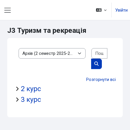
Перейти до головного вмісту
Увійти
Бокова панель
J3 Туризм та рекреація
Пошук курс
Категорії курсів
Пошук курсів
Розгорнути всі
2 курс
3 курс