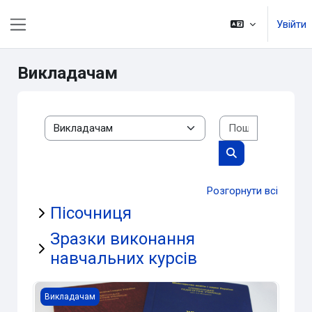
Перейти до головного вмісту
Увійти
Бокова панель
Викладачам
Пошук курс
Категорії курсів
Пошук курсів
Розгорнути всі
Пісочниця
Зразки виконання
навчальних курсів
Журнали занять 2025-2026
Викладачам